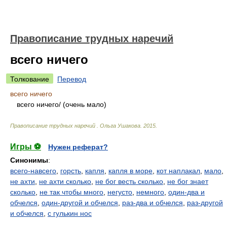
Правописание трудных наречий
всего ничего
Толкование
Перевод
всего ничего
всего ничег
о/
(очень мало)
Правописание трудных наречий
.
Ольга Ушакова
.
2015
.
Игры ⚽
Нужен реферат?
Синонимы
:
всего-навсего
,
горсть
,
капля
,
капля в море
,
кот наплакал
,
мало
,
не ахти
,
не ахти сколько
,
не бог весть сколько
,
не бог знает
сколько
,
не так чтобы много
,
негусто
,
немного
,
один-два и
обчелся
,
один-другой и обчелся
,
раз-два и обчелся
,
раз-другой
и обчелся
,
с гулькин нос